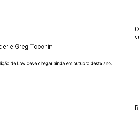
O
v
der e Greg Tocchini
dição de Low deve chegar ainda em outubro deste ano.
R