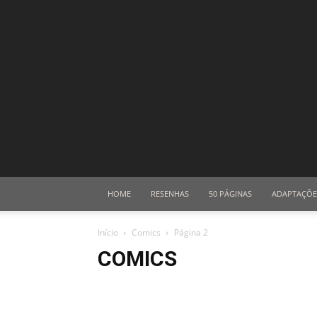
HOME
RESENHAS
50 PÁGINAS
ADAPTAÇÕE
Início
Comics
Página 2
COMICS