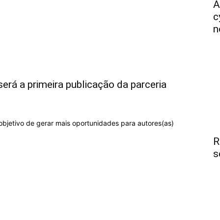
A
c
n
erá a primeira publicação da parceria
bjetivo de gerar mais oportunidades para autores(as)
.
R
s