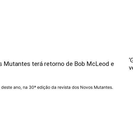
não
‘
s Mutantes terá retorno de Bob McLeod e
v
Ler
 deste ano, na 30ª edição da revista dos Novos Mutantes.