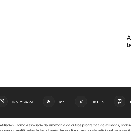
A
b
INSTAGRAM
RSS
TIKTOK
e afiliados. Como Associado da Amazon e de outros programas de afiliados, pod
compras qualificadas feitas através desses links, sem custo adicional para você.