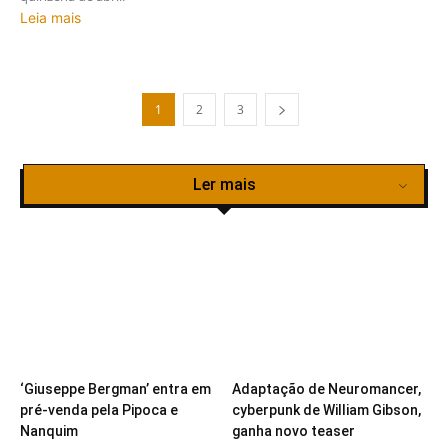
Leia mais
1
2
3
Ler mais
‘Giuseppe Bergman’ entra em
Adaptação de Neuromancer,
pré-venda pela Pipoca e
cyberpunk de William Gibson,
Nanquim
ganha novo teaser