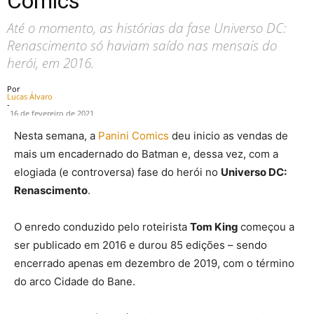
Comics
Até o momento, as histórias da fase Universo DC:
Renascimento só haviam saído nas mensais do
herói, em 2016.
Por
Lucas Álvaro
-
16 de fevereiro de 2021
Nesta semana, a
Panini Comics
deu inicio as vendas de
mais um encadernado do Batman e, dessa vez, com a
elogiada (e controversa) fase do herói no
Universo DC:
Renascimento
.
O enredo conduzido pelo roteirista
Tom King
começou a
ser publicado em 2016 e durou 85 edições – sendo
encerrado apenas em dezembro de 2019, com o término
do arco Cidade do Bane.