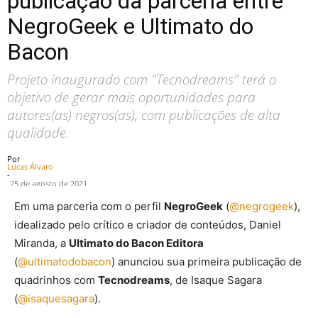
publicação da parceria entre
NegroGeek e Ultimato do
Bacon
Projeto inaugurado com "Tecnodreams" terá o
objetivo de gerar mais oportunidades para
autores(as) negros(as), com publicações de alta
qualidade.
Por
Lucas Álvaro
-
25 de agosto de 2021
Em uma parceria com o perfil
NegroGeek
(
@negrogeek
),
idealizado pelo crítico e criador de conteúdos, Daniel
Miranda, a
Ultimato do Bacon Editora
(
@ultimatodobacon
) anunciou sua primeira publicação de
quadrinhos com
Tecnodreams
, de Isaque Sagara
(
@isaquesagara
).