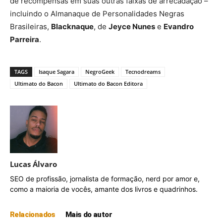
de recompensas em suas outras faixas de arrecadação –
incluindo o Almanaque de Personalidades Negras
Brasileiras,
Blacknaque
, de
Jeyce Nunes
e
Evandro
Blacknaque (2021)
Parreira
.
TAGS
Isaque Sagara
NegroGeek
Tecnodreams
Ultimato do Bacon
Ultimato do Bacon Editora
Lucas Álvaro
SEO de profissão, jornalista de formação, nerd por amor e,
como a maioria de vocês, amante dos livros e quadrinhos.
Relacionados
Mais do autor