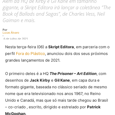
Além da HQ de Kirby e Gil Kane em tamanho
gigante, a Skript Editora irá lançar a coletânea "The
Book of Ballads and Sagas", de Charles Vess, Neil
Gaiman e mais.
Por
Lucas Álvaro
-
6 de julho de 2021
Nesta terça-feira (06) a
Skript Editora
, em parceria com o
perfil
Fora do Plástico
, anunciou dois dos seus próximos
grandes lançamentos de 2021.
O primeiro deles é a HQ
The Prisoner – Art Edition
, com
desenhos de
Jack Kirby
e
Gil Kane
, em capa dura e
formato gigante, baseada no clássico seriado de mesmo
nome que era televisionado nos anos 1967, no Reino
Unido e Canadá, mas que só mais tarde chegou ao Brasil
– co-criado , escrito, dirigido e estrelado por
Patrick
McGoohan
.