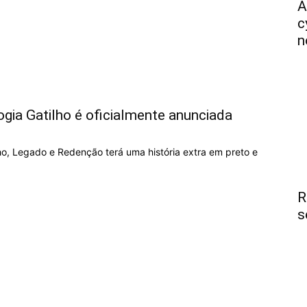
A
c
n
logia Gatilho é oficialmente anunciada
ho, Legado e Redenção terá uma história extra em preto e
R
s