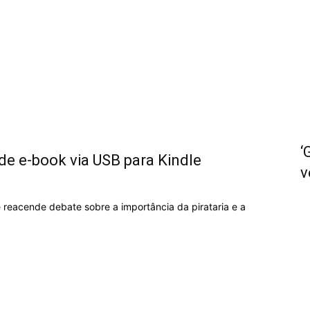
não
‘
e e-book via USB para Kindle
v
Ler
 reacende debate sobre a importância da pirataria e a