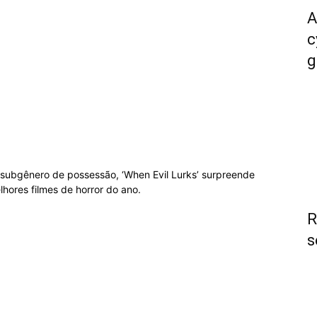
A
c
g
 subgênero de possessão, ‘When Evil Lurks’ surpreende
hores filmes de horror do ano.
R
s