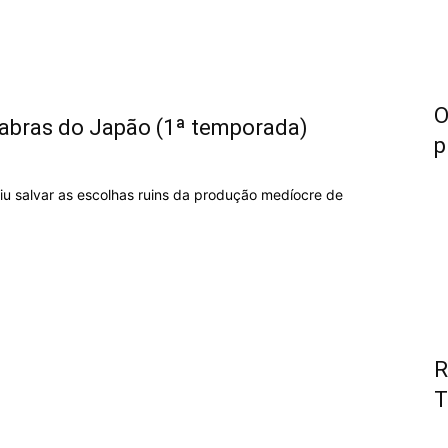
O
Macabras do Japão (1ª temporada)
p
u salvar as escolhas ruins da produção medíocre de
R
T