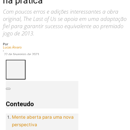
na prática
Com poucos erros e adições interessantes a obra
original, The Last of Us se apoia em uma adaptação
fiel para garantir sucesso equivalente ao premiado
jogo de 2013.
Por
Lucas Álvaro
-
22 de fevereiro de 2023
Conteudo
Mente aberta para uma nova
perspectiva