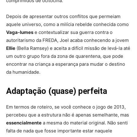
comprimidos de
ocitocina
.
Crítica | The Last of Us - Joel e Sarah
Depois de apresentar outros conflitos que permeiam
aquele universo, como a milícia rebelde conhecida como
Vaga-lumes
e contextualizar sua guerra
contra
o
autoritarismo da FREDA, Joel acaba conhecendo a jovem
Ellie
(Bella Ramsey) e aceita a difícil missão de levá-la até
um outro grupo fora da zona de quarentena, que pode
encontrar na criança a esperança para mudar o destino
da humanidade.
Adaptação (quase) perfeita
Crítica | The Last of Us - Joel e Sarah
Em termos de roteiro, se você conhece o jogo de 2013,
percebeu que a estrutura não é apenas semelhante, mas
essencialmente
a mesma do material original. Não senti
falta de nada que fosse importante estar naquele