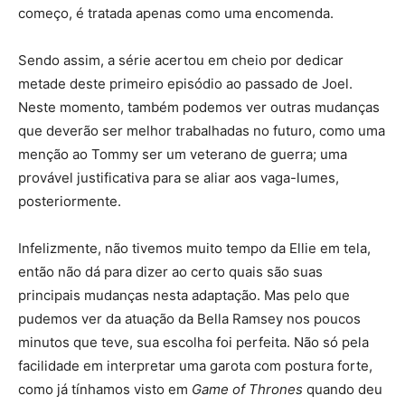
começo, é tratada apenas como uma encomenda.
Sendo assim, a série acertou em cheio por dedicar
Crítica | The Last of Us - Joel e Tess
metade deste primeiro episódio ao passado de Joel.
Neste momento, também podemos ver outras mudanças
que deverão ser melhor trabalhadas no futuro, como uma
menção ao Tommy ser um veterano de guerra; uma
provável justificativa para se aliar aos vaga-lumes,
posteriormente.
Infelizmente, não tivemos muito tempo da Ellie em tela,
então
não dá para
dizer ao certo quais são suas
principais mudanças nesta adaptação. Mas pelo que
Crítica | The Last of Us - Tess e Ellie
pudemos ver da atuação da Bella Ramsey nos poucos
minutos que teve, sua escolha foi perfeita. Não só pela
facilidade em interpretar uma garota com postura forte,
como já tínhamos visto em
Game of Thrones
quando deu