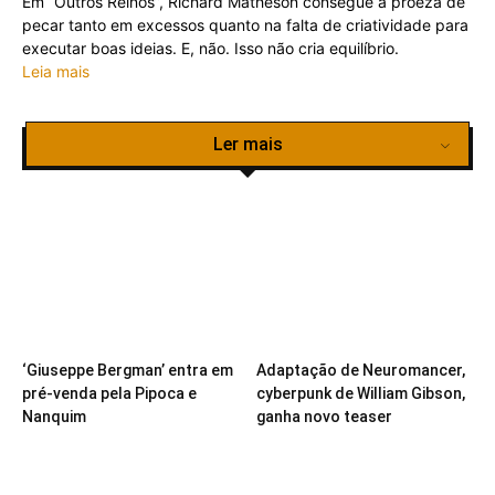
Em “Outros Reinos”, Richard Matheson consegue a proeza de
pecar tanto em excessos quanto na falta de criatividade para
executar boas ideias. E, não. Isso não cria equilíbrio.
Leia mais
Ler mais
‘Giuseppe Bergman’ entra em
Adaptação de Neuromancer,
pré-venda pela Pipoca e
cyberpunk de William Gibson,
Nanquim
ganha novo teaser