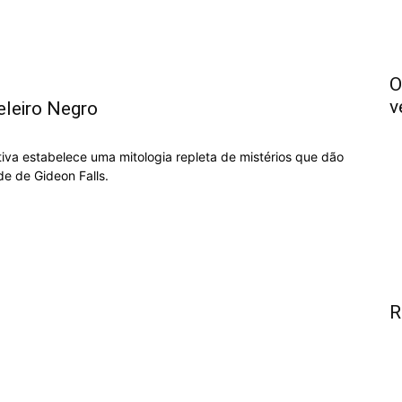
O
v
eleiro Negro
ativa estabelece uma mitologia repleta de mistérios que dão
de de Gideon Falls.
R