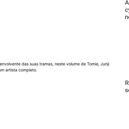
A
c
n
 envolvente das suas tramas, neste volume de Tomie, Junji
m artista completo.
R
s