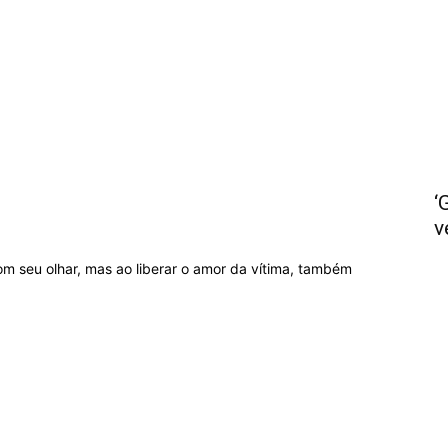
não
‘
v
Ler
m seu olhar, mas ao liberar o amor da vítima, também