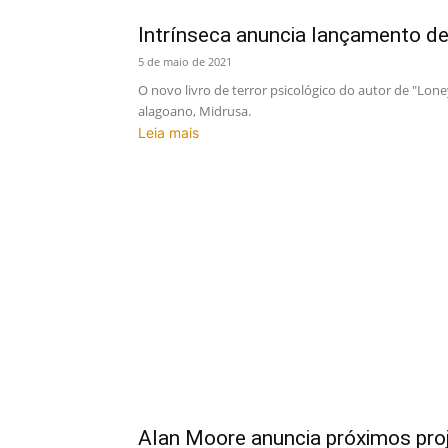
Intrínseca anuncia lançamento de
5 de maio de 2021
O novo livro de terror psicológico do autor de "Lon
alagoano, Midrusa.
Leia mais
Alan Moore anuncia próximos proje