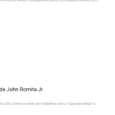
tes filhos do Venom começará em julho, nos Estados Unidos, com
de John Romita Jr.
m a DC Comics e voltar aos trabalhos com a "Casa das Ideias" a