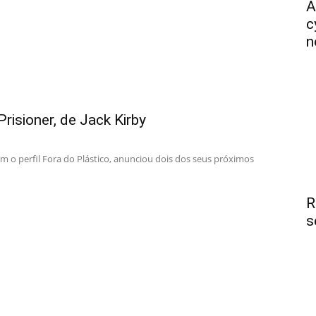
A
c
n
risioner, de Jack Kirby
com o perfil Fora do Plástico, anunciou dois dos seus próximos
R
s