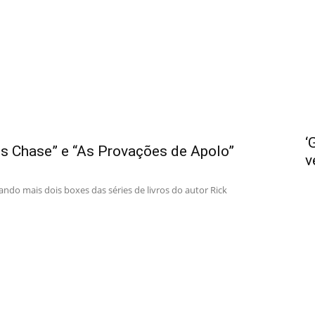
não
‘
us Chase” e “As Provações de Apolo”
v
Ler
ndo mais dois boxes das séries de livros do autor Rick