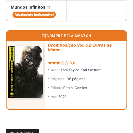
Mundos Infinitos
—
Atualmente indisponível
COMPRE PELA AMAZON
Dcomposição Vol. 02: Duros de
DComposição Vol. 02 : Duros de Matar | Editora Panini Comics (2021)
Matar
3,0
Autor
Tom Taylor, Karl Mostert
Páginas
136 páginas
Editora
Panini Comics
Ano
2021
DComposição Vol. 02 : Duros de Matar | Editora Panini Comics (2021)