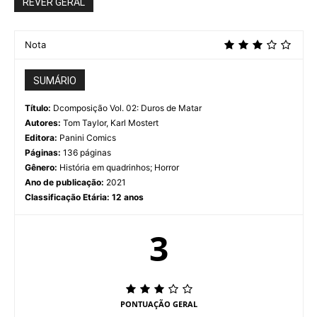
REVER GERAL
Nota
SUMÁRIO
Título:
Dcomposição Vol. 02: Duros de Matar
Autores:
Tom Taylor, Karl Mostert
Editora:
Panini Comics
Páginas:
136 páginas
DComposição Vol. 02 : Duros de Matar | Editora Panini Comics (2021)
Gênero:
História em quadrinhos; Horror
Ano de publicação:
2021
Classificação Etária: 12 anos
3
PONTUAÇÃO GERAL