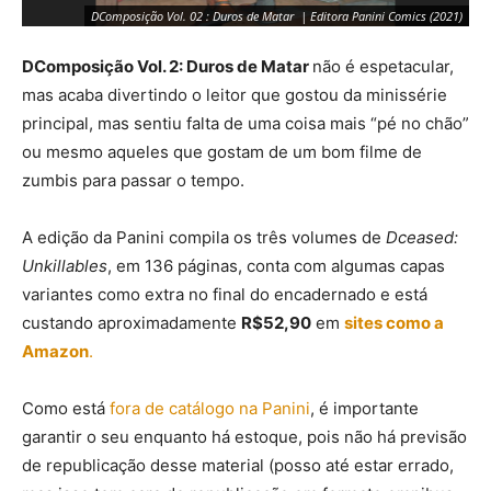
DComposição Vol. 02 : Duros de Matar | Editora Panini Comics (2021)
DComposição Vol. 2: Duros de Matar
não é espetacular,
mas acaba divertindo o leitor que gostou da minissérie
principal, mas sentiu falta de uma coisa mais “pé no chão”
ou mesmo aqueles que gostam de um bom filme de
zumbis para passar o tempo.
A edição da Panini compila os três volumes de
Dceased:
Unkillables
, em 136 páginas, conta com algumas capas
variantes como extra no final do encadernado e está
DComposição Vol. 02 : Duros de Matar | Editora Panini Comics (2021)
custando aproximadamente
R$52,90
em
sites como a
Amazon
.
Como está
fora de catálogo na Panini
, é importante
garantir o seu enquanto há estoque, pois não há previsão
de republicação desse material (posso até estar errado,