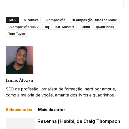
DComposição Vol. 02 : Duros de Matar | Editora Panini Comics (2021)
TAGS
DC comics
DComposição
DComposição Duros de Matar
DComposição Vol. 2
hq
Karl Mostert
Panini
quadrinhos
Tom Taylor
Lucas Álvaro
DComposição Vol. 02 : Duros de Matar | Editora Panini Comics (2021)
SEO de profissão, jornalista de formação, nerd por amor e,
como a maioria de vocês, amante dos livros e quadrinhos.
Relacionados
Mais do autor
Resenha | Habibi, de Craig Thompson