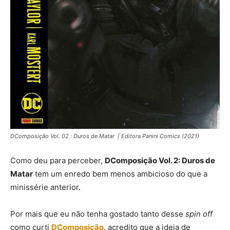
DComposição Vol. 02 : Duros de Matar | Editora Panini Comics (2021)
Como deu para perceber,
DComposição Vol. 2: Duros de
Matar
tem um enredo bem menos ambicioso do que a
minissérie anterior.
Por mais que eu não tenha gostado tanto desse
spin off
como curti
DComposição
,
acredito que a ideia de