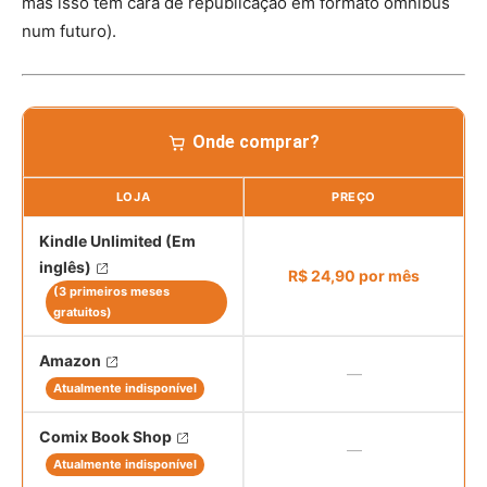
mas isso tem cara de republicação em formato omnibus
num futuro).
DComposição Vol. 02 : Duros de Matar | Editora Panini Comics (2021)
Onde comprar?
LOJA
PREÇO
Kindle Unlimited (Em
inglês)
R$ 24,90 por mês
(3 primeiros meses
gratuitos)
Amazon
—
DComposição Vol. 02 : Duros de Matar | Editora Panini Comics (2021)
Atualmente indisponível
Comix Book Shop
—
Atualmente indisponível