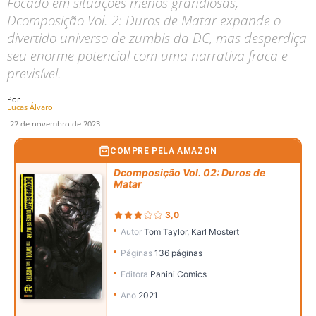
Focado em situações menos grandiosas,
Dcomposição Vol. 2: Duros de Matar expande o
divertido universo de zumbis da DC, mas desperdiça
seu enorme potencial com uma narrativa fraca e
previsível.
Por
Lucas Álvaro
-
22 de novembro de 2023
COMPRE PELA AMAZON
Dcomposição Vol. 02: Duros de
Matar
3,0
Autor
Tom Taylor, Karl Mostert
Páginas
136 páginas
Editora
Panini Comics
Ano
2021