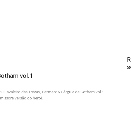
R
s
Gotham vol.1
O Cavaleiro das Trevas’, Batman: A Gárgula de Gotham vol.1
omissora versão do herói.