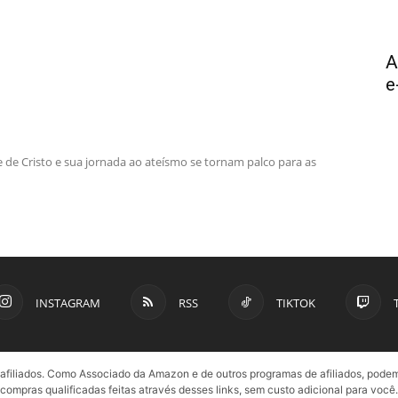
A
e
e de Cristo e sua jornada ao ateísmo se tornam palco para as
INSTAGRAM
RSS
TIKTOK
e afiliados. Como Associado da Amazon e de outros programas de afiliados, pod
compras qualificadas feitas através desses links, sem custo adicional para você.