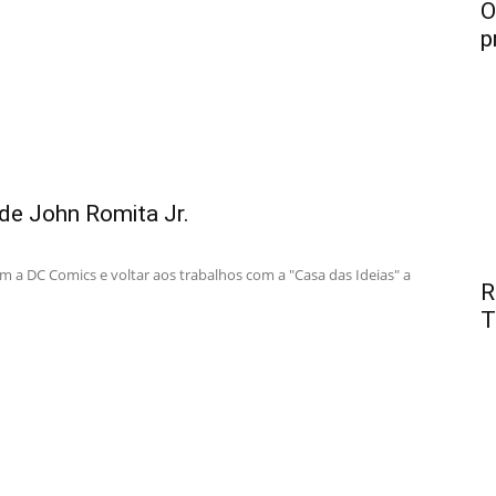
O
p
de John Romita Jr.
m a DC Comics e voltar aos trabalhos com a "Casa das Ideias" a
R
T