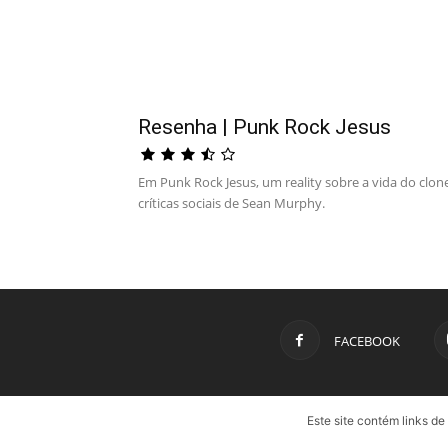
Resenha | Punk Rock Jesus
Em Punk Rock Jesus, um reality sobre a vida do clon
críticas sociais de Sean Murphy.
FACEBOOK
Este site contém links d