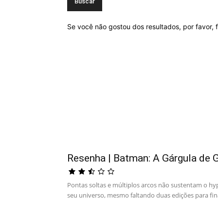
Se você não gostou dos resultados, por favor, 
Resenha | Batman: A Gárgula de 
Pontas soltas e múltiplos arcos não sustentam o hy
seu universo, mesmo faltando duas edições para final