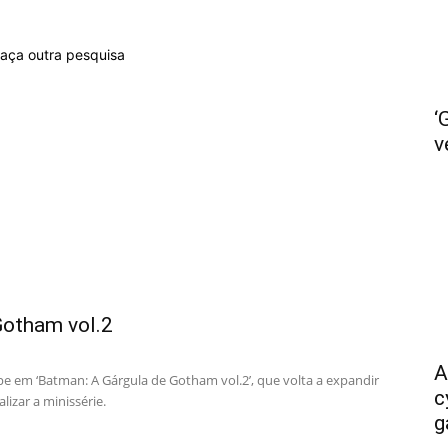
faça outra pesquisa
‘
não
v
Ler
Gotham vol.2
A
pe em ‘Batman: A Gárgula de Gotham vol.2’, que volta a expandir
c
izar a minissérie.
g