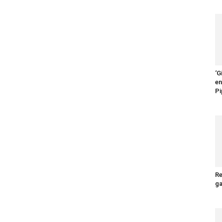
não
‘G
en
Pi
Ler
Re
ga