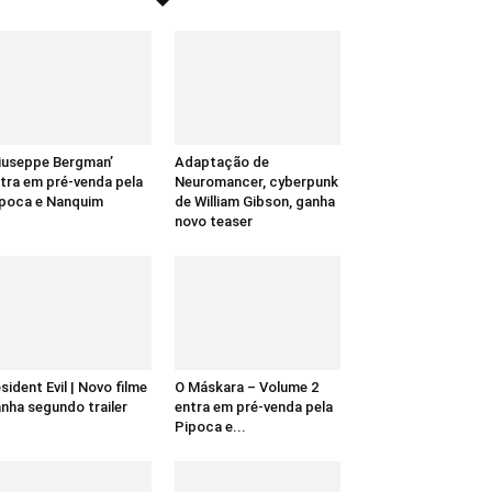
iuseppe Bergman’
Adaptação de
tra em pré-venda pela
Neuromancer, cyberpunk
poca e Nanquim
de William Gibson, ganha
novo teaser
sident Evil | Novo filme
O Máskara – Volume 2
nha segundo trailer
entra em pré-venda pela
Pipoca e...