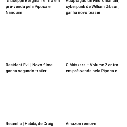
‘Giuseppe Bergman’ entra em
Adaptação de Neuromancer,
pré-venda pela Pipoca e
cyberpunk de William Gibson,
Nanquim
ganha novo teaser
Resident Evil | Novo filme
O Máskara – Volume 2 entra
ganha segundo trailer
em pré-venda pela Pipoca e...
Resenha | Habibi, de Craig
Amazon remove