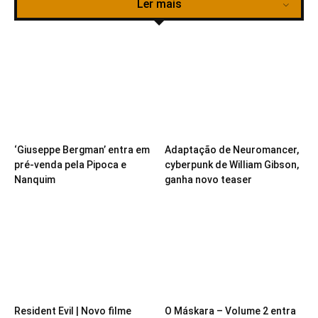
Ler mais
‘Giuseppe Bergman’ entra em
Adaptação de Neuromancer,
pré-venda pela Pipoca e
cyberpunk de William Gibson,
Nanquim
ganha novo teaser
Resident Evil | Novo filme
O Máskara – Volume 2 entra