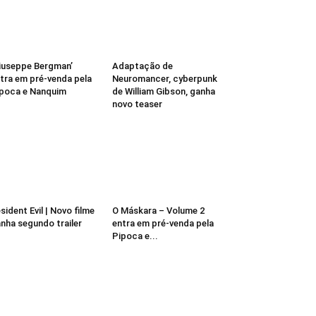
iuseppe Bergman’
Adaptação de
tra em pré-venda pela
Neuromancer, cyberpunk
poca e Nanquim
de William Gibson, ganha
novo teaser
sident Evil | Novo filme
O Máskara – Volume 2
nha segundo trailer
entra em pré-venda pela
Pipoca e...