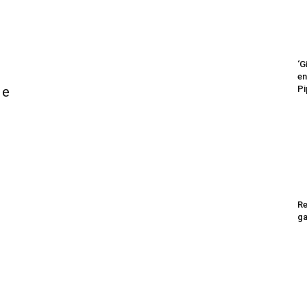
‘G
en
não
 e
Pi
Ler
Re
ga