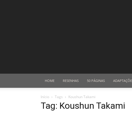
HOME
RESENHAS
50 PÁGINAS
ADAPTAÇÕE
Início
Tags
Koushun Takami
Tag: Koushun Takami