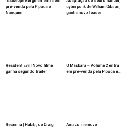
‘Giuseppe Bergman’ entra em
Adaptação de Neuromancer,
pré-venda pela Pipoca e
cyberpunk de William Gibson,
Nanquim
ganha novo teaser
Resident Evil | Novo filme
O Máskara – Volume 2 entra
ganha segundo trailer
em pré-venda pela Pipoca e...
Resenha | Habibi, de Craig
Amazon remove