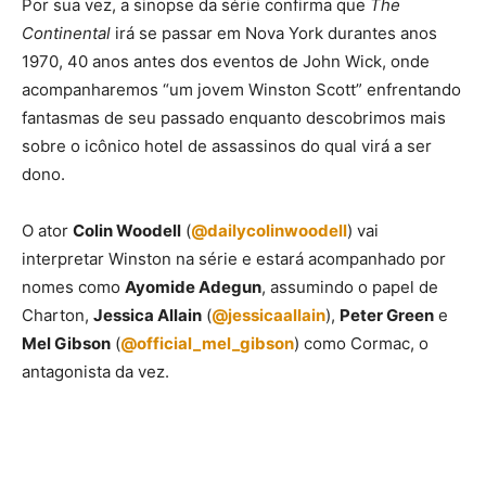
Por sua vez, a sinopse da série confirma que
The
Continental
irá se passar em Nova York durantes anos
1970, 40 anos antes dos eventos de John Wick, onde
acompanharemos “um jovem Winston Scott” enfrentando
fantasmas de seu passado enquanto descobrimos mais
sobre o icônico hotel de assassinos do qual virá a ser
dono.
O ator
Colin Woodell
(
@dailycolinwoodell
) vai
interpretar Winston na série e estará acompanhado por
nomes como
Ayomide Adegun
, assumindo o papel de
Charton,
Jessica Allain
(
@jessicaallain
),
Peter Green
e
Mel Gibson
(
@official_mel_gibson
) como Cormac, o
antagonista da vez.