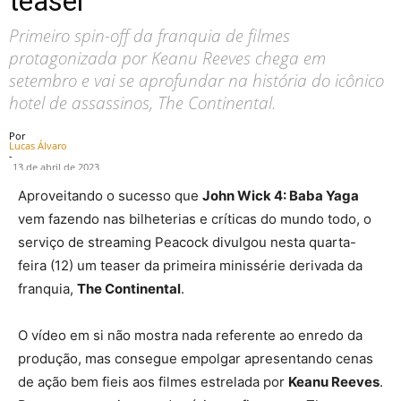
teaser
Primeiro spin-off da franquia de filmes
protagonizada por Keanu Reeves chega em
setembro e vai se aprofundar na história do icônico
hotel de assassinos, The Continental.
Por
Lucas Álvaro
-
13 de abril de 2023
Aproveitando o sucesso que
John Wick 4: Baba Yaga
vem fazendo nas bilheterias e críticas do mundo todo, o
serviço de streaming Peacock divulgou nesta quarta-
feira (12) um teaser da primeira minissérie derivada da
franquia,
The Continental
.
O vídeo em si não mostra nada referente ao enredo da
produção, mas consegue empolgar apresentando cenas
de ação bem fieis aos filmes estrelada por
Keanu Reeves
.