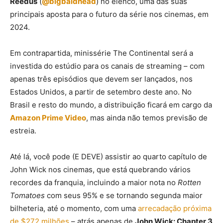
Reedus
(
@bigbaldhead
) no elenco, uma das suas
principais aposta para o futuro da série nos cinemas, em
2024.
Em contrapartida, minissérie The Continental será a
investida do estúdio para os canais de streaming – com
apenas três episódios que devem ser lançados, nos
Estados Unidos, a partir de setembro deste ano. No
Brasil e resto do mundo, a distribuição ficará em cargo da
Amazon Prime Video
, mas ainda não temos previsão de
estreia.
Até lá, você pode (E DEVE) assistir ao quarto capítulo de
John Wick nos cinemas, que está quebrando vários
recordes da franquia, incluindo a maior nota no
Rotten
Tomatoes
com seus 95% e se tornando segunda maior
bilheteria, até o momento, com uma
arrecadação próxima
de $272 milhões
– atrás apenas de
John Wick: Chapter 3