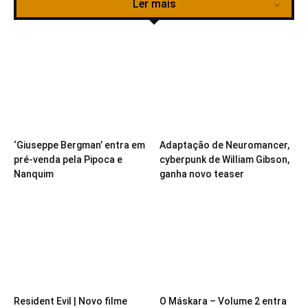
Ler mais
‘Giuseppe Bergman’ entra em
Adaptação de Neuromancer,
pré-venda pela Pipoca e
cyberpunk de William Gibson,
Nanquim
ganha novo teaser
Resident Evil | Novo filme
O Máskara – Volume 2 entra