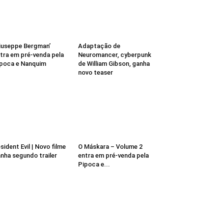
iuseppe Bergman’
Adaptação de
tra em pré-venda pela
Neuromancer, cyberpunk
poca e Nanquim
de William Gibson, ganha
novo teaser
sident Evil | Novo filme
O Máskara – Volume 2
nha segundo trailer
entra em pré-venda pela
Pipoca e...