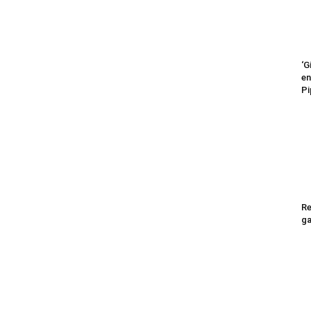
‘G
en
não
Pi
Ler
Re
ga