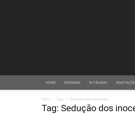
HOME
RESENHAS
50 PÁGINAS
ADAPTAÇÕE
Início
Tags
Sedução dos inocentes
Tag: Sedução dos inoc