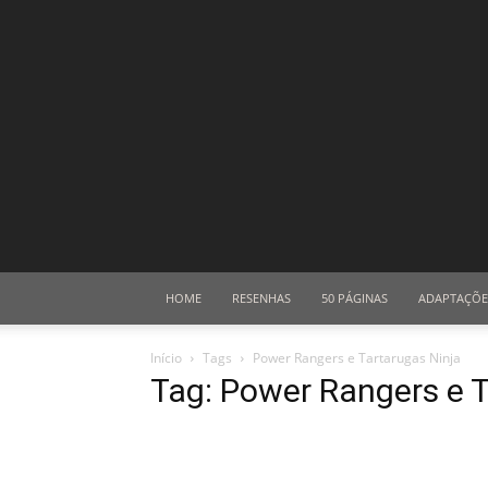
HOME
RESENHAS
50 PÁGINAS
ADAPTAÇÕE
Início
Tags
Power Rangers e Tartarugas Ninja
Tag: Power Rangers e T