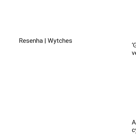
não
Resenha | Wytches
‘
v
Ler
A
c