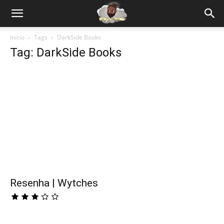
Início
Tags
DarkSide Books
Tag: DarkSide Books
Resenha | Wytches