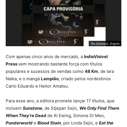
Mighty Morphin Power Rangers
The Darkness: Origins
Com apenas cinco anos de mercado, a
IndieVisivel
Press
vem mostrando bastante força com títulos
populares e sucessos de vendas como
48 Km
, de Iara
Naika, e o mangá
Lampião
, criado pelos nordestinos
Carlo Eduardo e Heitor Amatsu.
Para esse ano, a editora promete lançar 17 títulos, que
incluem
Sunstone
, de Stjepan Sejic,
We Only Find Them
Mighty Morphin Power Rangers
When They’re Dead
de Al Ewing, Simone Di Meo,
The Darkness: Origins
Punderworld
e
Blood Stain
, por Linda Sejic, e
Eat the