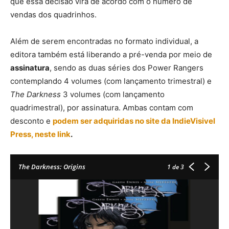
que essa decisão virá de acordo com o número de
vendas dos quadrinhos.
Go Go Power Rangers
Além de serem encontradas no formato individual, a
editora também está liberando a pré-venda por meio de
assinatura
, sendo as duas séries dos Power Rangers
contemplando 4 volumes (com lançamento trimestral) e
The Darkness
3 volumes (com lançamento
quadrimestral), por assinatura. Ambas contam com
desconto e
p
odem ser adquiridas no site da IndieVisivel
Press, neste link
.
Go Go Power Rangers
The Darkness: Origins
1
de 3