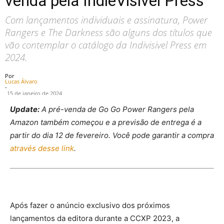
venda pela IndieVisivel Press
Com lançamentos individuais e assinatura, Power
Rangers e The Darkness são alguns dos títulos que
vão contemplar o catálogo da Indivisivel Press em
2024.
Por
Lucas Álvaro
-
15 de janeiro de 2024
Update:
A pré-venda de Go Go Power Rangers pela
Amazon também começou e a previsão de entrega é a
partir do dia 12 de fevereiro. Você pode garantir a compra
através desse link
.
Após fazer o anúncio exclusivo dos próximos
lançamentos da editora durante a CCXP 2023, a