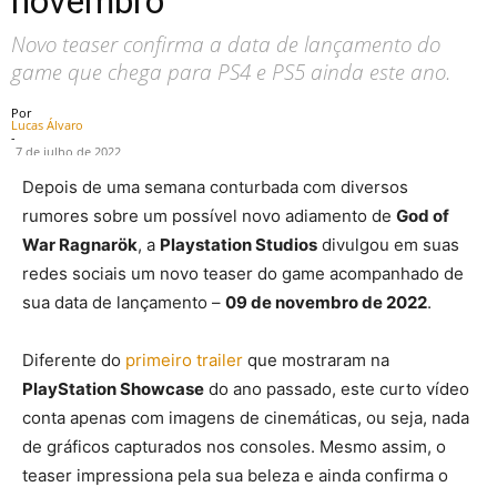
novembro
Novo teaser confirma a data de lançamento do
game que chega para PS4 e PS5 ainda este ano.
Por
Lucas Álvaro
-
7 de julho de 2022
Depois de uma semana conturbada com diversos
rumores sobre um possível novo adiamento de
God of
War Ragnarök
, a
Playstation Studios
divulgou em suas
redes sociais um novo teaser do game acompanhado de
sua data de lançamento –
09 de novembro de 2022
.
Diferente do
primeiro trailer
que mostraram na
PlayStation Showcase
do ano passado, este curto vídeo
conta apenas com imagens de cinemáticas, ou seja, nada
de gráficos capturados nos consoles. Mesmo assim, o
teaser impressiona pela sua beleza e ainda confirma o