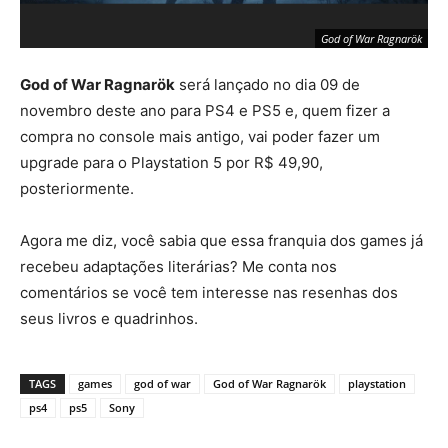
God of War Ragnarök
God of War Ragnarök
será lançado no dia 09 de
novembro deste ano para PS4 e PS5 e, quem fizer a
compra no console mais antigo, vai poder fazer um
upgrade para o Playstation 5 por R$ 49,90,
posteriormente.
Agora me diz, você sabia que essa franquia dos games já
recebeu
adaptações literárias? Me conta nos
comentários se você tem interesse nas resenhas dos
God of War Ragnarök
seus livros e quadrinhos.
TAGS
games
god of war
God of War Ragnarök
playstation
ps4
ps5
Sony