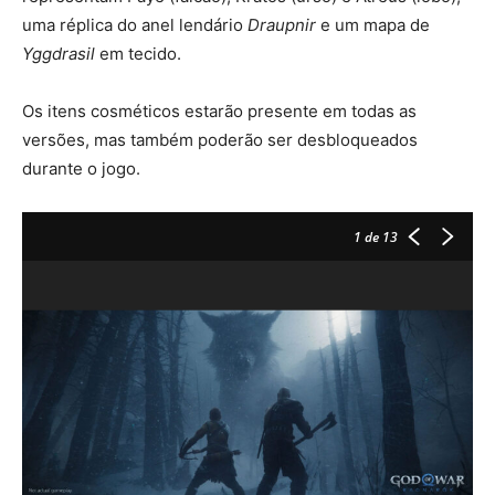
uma réplica do anel lendário
Draupnir
e um mapa de
Yggdrasil
em tecido.
Os itens cosméticos estarão presente em todas as
versões, mas também poderão ser desbloqueados
durante o jogo.
1
de 13