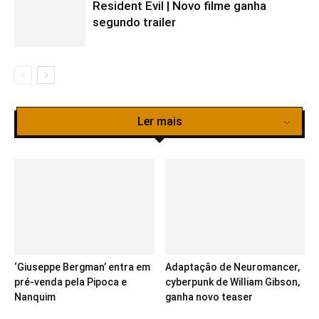
Resident Evil | Novo filme ganha
segundo trailer
Ler mais
God of War Ragnarök
‘Giuseppe Bergman’ entra em
Adaptação de Neuromancer,
pré-venda pela Pipoca e
cyberpunk de William Gibson,
Nanquim
ganha novo teaser
God of War Ragnarök