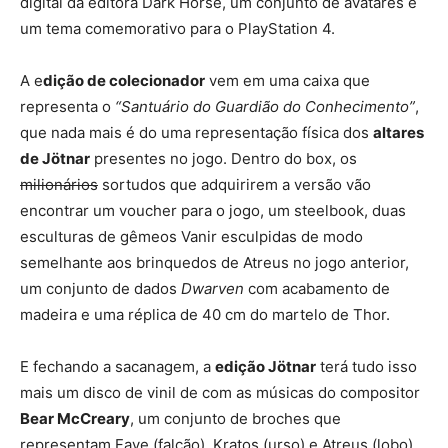
digital da editora Dark Horse, um conjunto de avatares e
um tema comemorativo para o PlayStation 4.
A e
dição de colecionador
vem em uma caixa que
representa o
“Santuário do Guardião do Conhecimento”
,
que nada mais é do uma representação física dos
altares
de Jötnar
presentes no jogo. Dentro do box, os
milionários
sortudos que adquirirem a versão vão
encontrar um voucher para o jogo, um steelbook, duas
esculturas de gêmeos Vanir esculpidas de modo
semelhante aos brinquedos de Atreus no jogo anterior,
um conjunto de dados
Dwarven
com acabamento de
madeira e uma réplica de 40 cm do martelo de Thor.
E fechando a sacanagem, a
edição Jötnar
terá tudo isso
mais um disco de vinil de com as músicas do compositor
Bear McCreary
, um conjunto de broches que
representam Faye (falcão), Kratos (urso) e Atreus (lobo),