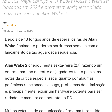
As DLCs 'Night Springs' e 'The Lake House' devem ser
lançadas em 2024 e prometem enriquecer ainda
mais o universo de Alan Wake 2.
Por
Lucas Álvaro
-
29 de outubro de 2023
Depois de 13 longos anos de espera, os fãs de
Alan
Wake
finalmente puderam sorrir essa semana com o
lançamento da tão aguardada sequência.
Alan Wake 2
chegou nesta sexta-feira (27) fazendo um
enorme barulho no entre os jogadores tanto pela altas
notas da crítica especializada, quanto por algumas
polêmicas relacionadas a bugs, problemas de otimização
e, principalmente, exigir um hardware potente para ser
rodado de maneira competente no PC.
Muitos veículos de comunicação afirmaram terem tido