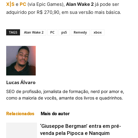
X|S
e
PC
(via Epic Games),
Alan Wake 2
já pode ser
adquirido por R$ 270,90, em sua versão mais básica.
TAGS
Alan Wake 2
PC
ps5
Remedy
xbox
Lucas Álvaro
SEO de profissão, jornalista de formação, nerd por amor e,
como a maioria de vocês, amante dos livros e quadrinhos.
Relacionados
Mais do autor
‘Giuseppe Bergman’ entra em pré-
venda pela Pipoca e Nanquim